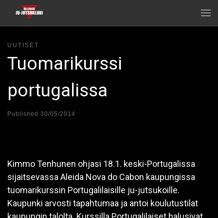
Skip to content
Me
UUTISET
Tuomarikurssi
portugalissa
Published
30/05/2014
Kimmo Tenhunen ohjasi 18.1. keski-Portugalissa
sijaitsevassa Aleida Nova do Cabon kaupungissa
tuomarikurssin Portugalilaisille ju-jutsukoille.
Kaupunki arvosti tapahtumaa ja antoi koulutustilat
kaupungin talolta. Kurssilla Portugalilaiset halusivat