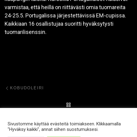
varmistaa, että heillä on riittävästi omia tuomareita
24-25.5. Portugalissa järjestettävissä EM-cupissa.
Kaikkiaan 16 osallistujaa suoritti hyväksytysti
tuomarilisenssin.
Post navigation
Previous post
KOBUDOLEIRI
BACK TO POST LIST
Ne
BRASILIALAISEN JU-JUTSUN EM-KISAT
Sivustomme käyttää evästeitä toimiakseen. Klikkaamalla
"Hyväksy kaikki", annat siihen suostumuksesi.