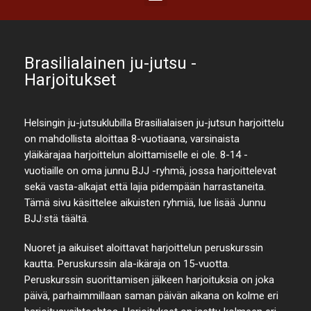
Brasilialainen ju-jutsu -
Harjoitukset
Helsingin ju-jutsuklubilla Brasilialaisen ju-jutsun harjoittelu
on mahdollista aloittaa 8-vuotiaana, varsinaista
yläikärajaa harjoittelun aloittamiselle ei ole. 8-14 -
vuotiaille on oma junnu BJJ -ryhmä, jossa harjoittelevat
sekä vasta-alkajat että lajia pidempään harrastaneita.
Tämä sivu käsittelee aikuisten ryhmiä, lue lisää Junnu
BJJ:stä täältä.
Nuoret ja aikuiset aloittavat harjoittelun peruskurssin
kautta. Peruskurssin ala-ikäraja on 15-vuotta.
Peruskurssin suorittamisen jälkeen harjoituksia on joka
päivä, parhaimmillaan saman päivän aikana on kolme eri