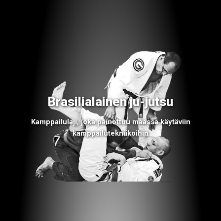
Brasilialainen ju-jutsu
Kamppailulaji, joka painottuu maassa käytäviin
kamppailutekniikoihin