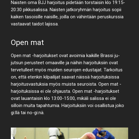
Naisten oma BJJ harjoitus pidetään torstaisin klo 19:15-
20:30 pikkusalissa. Naisten jatkoryhmän harjoitus sopii
kaiken tasoisille naisille, joilla on vähintään peruskurssia
vastaavat taidot lajissa.
Open mat
Open mat -harjoitukset ovat avoimia kaikille Brassi ju-
jutsun perusteet omaaville ja näihin harjoituksiin ovat
tervetulleet myös muiden seurojen edustajat. Tarkoitus
on, että etenkin kilpailijat saavat näissä harjoituksissa
harjoitusvastuksia myös muista seuroista. Open mat -
harjoituksissa ei ole ohjausta. Open mat -harjoitukset
ovat lauantaisin klo 13:00-15:00, mikäli salissa ei ole
silloin muita tapahtumia. Harjoituksiin voi osallistua joko
gi:llä tai no-gi:nä.