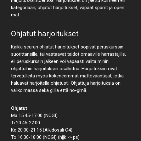
harjoitusvaihtoehtoa. Harjoitukset on jaettu kolmeen eri
kategoriaan; ohjatut harjoitukset, vapaat sparrit ja open
mat.
Ohjatut harjoitukset
Kaikki seuran ohjatut harjoitukset sopivat peruskurssin
suorittaneille, tai vastaavat taidot omaaville harrastajille,
eli peruskurssin jälkeen voi vapaasti valita mihin
ohjattuihin harjoituksiin osallistuu. Harjoituksiin ovat
tervetulleita myös kokeneemmat mattovääntäjät, jotka
haluavat harjoitella ohjatusti. Ohjattuja harjoituksia on
valikoimassa sekä gi:llä että no-gi:nä.
Ohjatut
Ma 15:45-17:00 (NOGI)
Ti 20:45-22:00
Ke 20:00-21:15 (Aikidosali C4)
To 16:30-18:00 (NOGI) (hjjk -> ps)