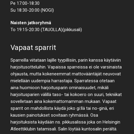
Pe 17:00-18:30
Su 18:30-20:00 (NOGI)
Naisten jatkoryhmä
To 19:15-20:30 (TAUOLLA)(pikkusali)
Vapaat sparrit
Sparreilla viitataan lajille tyypillisiin, parin kanssa käytäviin
harjoitusotteluihin. Vapaissa sparreissa ei ole varsinaista
ohjausta, mutta kokeneemmat mattovääntäjät neuvovat
mielellään uudempia harrastajia. Sparratessa otetaan
aina huomioon harjoitusparin ominaisuudet, mikäli
harjoitusparien välillä taso- tai kokoero on suuri, tekniikat
sovelletaan aina kokemattomamman mukaan. Vapaat
sparrit on mahdollista käydä joko gi:llä tai no-ginä, eri
kausien painotukset sovitaan ryhmässä. Osa
harjoituksista käydään ns. pikkusalissa joka on Helsingin
Atleettiklubin tatamisali. Salin löytää kuntosalin perältä.