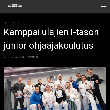
Skip to content
Me
UUTISET
Kamppailulajien I-tason
junioriohjaajakoulutus
Published
04/12/2019