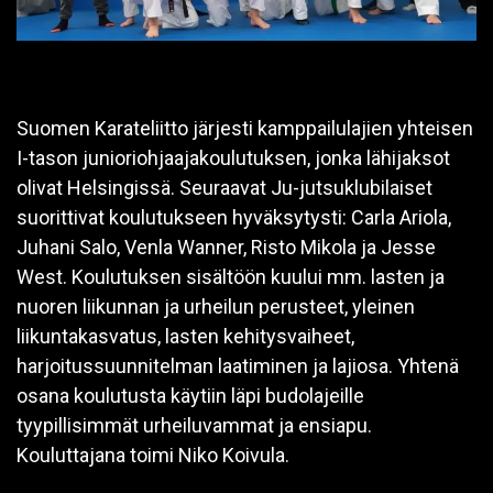
Suomen Karateliitto järjesti kamppailulajien yhteisen
I-tason junioriohjaajakoulutuksen, jonka lähijaksot
olivat Helsingissä. Seuraavat Ju-jutsuklubilaiset
suorittivat koulutukseen hyväksytysti: Carla Ariola,
Juhani Salo, Venla Wanner, Risto Mikola ja Jesse
West. Koulutuksen sisältöön kuului mm. lasten ja
nuoren liikunnan ja urheilun perusteet, yleinen
liikuntakasvatus, lasten kehitysvaiheet,
harjoitussuunnitelman laatiminen ja lajiosa. Yhtenä
osana koulutusta käytiin läpi budolajeille
tyypillisimmät urheiluvammat ja ensiapu.
Kouluttajana toimi Niko Koivula.