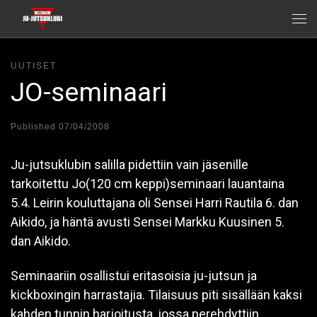
Skip to content
Me
UUTISET
JO-seminaari
Published
07/04/2008
Ju-jutsuklubin salilla pidettiin vain jäsenille
tarkoitettu Jo(120 cm keppi)seminaari lauantaina
5.4. Leirin kouluttajana oli Sensei Harri Rautila 6. dan
Aikido, ja häntä avusti Sensei Markku Kuusinen 5.
dan Aikido.
Seminaariin osallistui eritasoisia ju-jutsun ja
kickboxingin harrastajia. Tilaisuus piti sisällään kaksi
kahden tunnin harjoitusta, jossa perehdyttiin