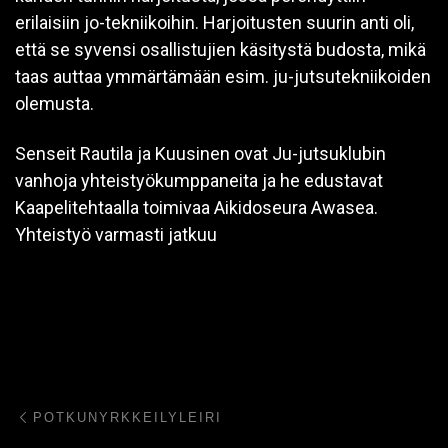
erilaisiin jo-tekniikoihin. Harjoitusten suurin anti oli,
että se syvensi osallistujien käsitystä budosta, mikä
taas auttaa ymmärtämään esim. ju-jutsutekniikoiden
olemusta.
Senseit Rautila ja Kuusinen ovat Ju-jutsuklubin
vanhoja yhteistyökumppaneita ja he edustavat
Kaapelitehtaalla toimivaa Aikidoseura Awasea.
Yhteistyö varmasti jatkuu
Post navigation
Previous post
POTKUNYRKKEILYLEIRI