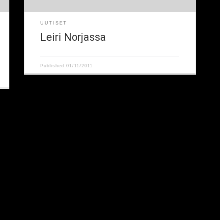
UUTISET
Leiri Norjassa
Published
01/11/2011