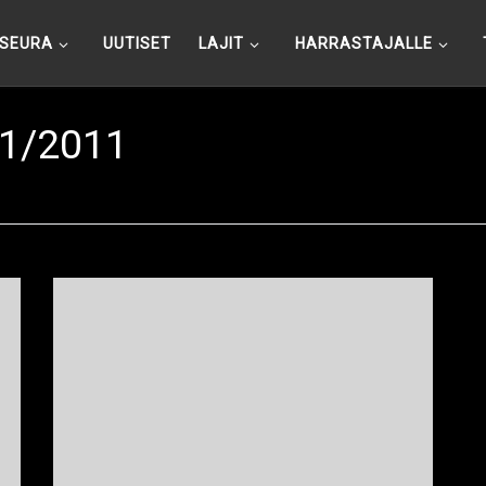
SEURA
UUTISET
LAJIT
HARRASTAJALLE
1/2011
Ju-jutsuklubin joukkue vieraili Norjan syysleirillä, joka
pidettiin Bergenissä 21-23.10. Leiriin osallistui ju-
jutsukoita ja Kickboxareita kaikista pohjoismaista.
Leirin järjesti ju-jutsuklubilaisille tuttu Suomessa
usein vieraillut Bergeniläinen Ottar Vassender. Ju-
jutsuklubista leiriin osallistui Auvo Niiniketo, Risto
Väntär, Kimmo Tenhunen, Timo Leikola ja Teresa
Tuominen. Suomalaiset ohjasivat leirillä myös
harjoituksia ja Niiniketo oli toinen leirin […]