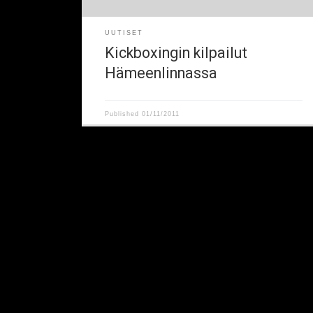
UUTISET
Kickboxingin kilpailut
Hämeenlinnassa
Published
01/11/2011