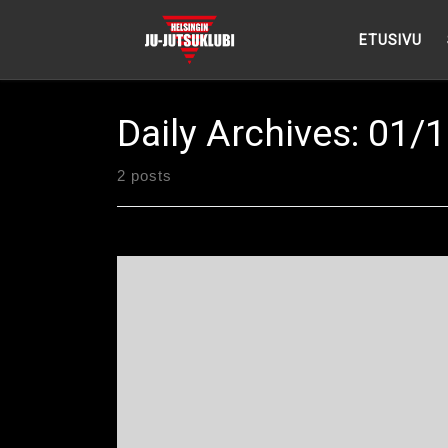
Skip to content
ETUSIVU
Daily Archives:
01/1
2 posts
Helsingin ju-jutsuklubin Aino-Ellen Eljaala osallistui
potkunyrkkeilyn SM-kisoihin 15-16.10.
Hämeenlinnassa. Aino-Ellen on vasta 16 v ja hän oli
ilmoittautunut juniorisarjaan – 50 kg, mutta hänelle ei
ilmaantunut yhtään vastustajaa, joten hän teki
rohkean ja ennakkoluulottoman päätöksen ja siirtyi
naisten LC-sarjaan – 60 kg. Aino-Ellen otteli sarjan
mestaria vastaan hienosti, mutta kokemus […]